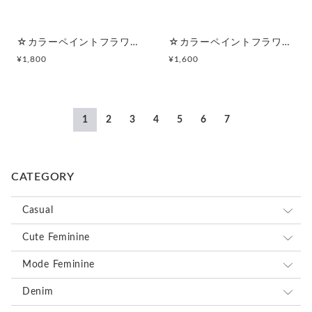
☆カラーペイントフラワー☆マルチポーチ
☆カラーペイントフラワー☆ポーチ付きポケットティッシュケース
¥
1,800
¥
1,600
1
2
3
4
5
6
7
CATEGORY
Casual
ロンドンストライプ
Cute Feminine
ドット
ホワイト×ブラック
レース
Mode Feminine
メッシュ
ブラック×ホワイトドット
オーガンジー
ホワイトフラワーレース
レース
Denim