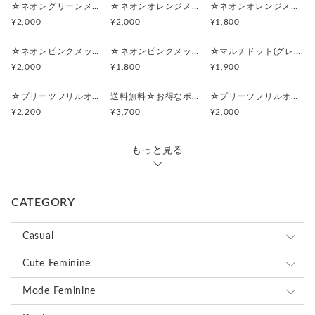
1個以上のご注文で送料無料
お子様用なら、1.5倍入ります。
です。
☆ネオングリーンメッシュ☆マルチポーチ
☆ネオンオレンジメッシュ☆マルチポーチ
☆ネオンオレンジメッシュ☆ポーチ付きポケットティッシュケース
¥2,000
¥2,000
¥1,800
他の服とは別にしておきたい、
☆スクエアマルチポーチは、取手を付けることができま
デリケートな洋服を入れる用にも使えます。
す。
☆ネオンピンクメッシュ☆マルチポーチ
☆ネオンピンクメッシュ☆ポーチ付きポケットティッシュケース
☆マルチドット(グレー)☆シンプルフラットポーチセット
大きめBagに入れる時に、
¥2,000
¥1,800
¥1,900
☆シンプルフラットポーチは、
縦入れして出し入れしやすくなります。
マチありにもできます。
オプションでご選択下さい。
☆プリーツフリルオーガンジー(ライトパープル)☆シンプルフラットポーチセット
送料無料☆お得なポーチセット☆プリーツフリルオーガンジー(ライトパープル)
☆プリーツフリルオーガンジー(ライトパープル)☆マルチポーチ
ご希望の方は、オプションをお選び下さい。
¥2,200
¥3,700
¥2,000
(5cm以内で希望のマチサイズを備考欄に入力下さい。
☆スクエアマルチポーチのみ、本体にリボンをお付けで
指定がない場合は、マチ5cmでお作り致します。
きます。
それ以上の場合は、ご購入前にご相談下さい。)
もっと見る
片面と両面からお選び下さい。
(画像5枚目参照)
リボン結びとフリルリボンからお選び頂けます。
専用ページをお作り致しますので、ご購入前に、ご相談
<スクエアマルチポーチ>
下さい。
CATEGORY
☆おむつポーチとして・・
パンパースおむつ約8枚
☆裏地の変更は、無料で承っております。
Casual
お尻拭きウェットティッシュ入れる場合は、
お気軽に、ご相談下さい。
おむつ約4.5枚
ロンドンストライプ
Cute Feminine
複数個ご希望の場合は、発送までお時間を頂く場合がご
☆旅行用(トラベルBagの中の整理整頓)ポーチとして・・
ざいますが、ご相談承ります。お問い合わせ下さいま
ドット
ホワイト×ブラック
レース
Mode Feminine
大体の化粧水が大きいサイズそのまま入ります。
せ。
ブラ&ショーツ約2セット