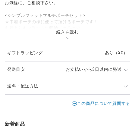
お気軽に、ご相談下さい。
<シンプルフラットマルチポーチセット>
☆巾着ポーチの様に使って頂けるポーチです！
巾着よりもフラットに収納できるので
続きを読む
スマートに整理できます。
裏地がサテンなので滑りが良く取り出しやすいです。
柔らかい生地なので、ある程度幅も出ます。
ギフトラッピング
あり
（¥0）
お子様のお着替えなど入れて
ママバッグ用のポーチとして、
旅行用(トラベルBagの中の整理整頓)ポーチとして
発送目安
お支払いから3日以内に発送
使えます。
大きいポーチ→
☆シンプルフラットポーチは、マチありにもできます。
送料・配送方法
レディーストップス、Tシャツなど5枚ほど
ご希望の方は、オプションをお選び下さい。
(クルクル丸めて入れてみました。)入ります。
発送元地域：
(5cm以内で希望のマチサイズを備考欄に入力下さい。
愛知県
海外発送：
不可能
この商品について質問する
指定がない場合は、マチ5cmでお作り致します。
小さいポーチ→
配送方法
追跡／補償
送料
追加送料
それ以上の場合は、ご購入前にご相談下さい。)
レディーストップス、Tシャツなど3枚ほど
(クルクル丸めて入れてみました。)入ります。
送料無料
✕
／
✕
¥0
¥0
新着商品
☆スクエアマルチポーチは、表と裏の生地の間に、
シンプル生地を挟んで製作しているので、生地感は硬い