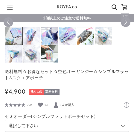
ROYFA.co
1
/
9
1個以上のご注文で送料無料
送料無料☆お得なセット☆空色オーガンジー☆シンプルフラッ
ト&スクエアポーチ
¥4,900
残り1点
送料無料
705
13
1人が購入
セミオーダー(シンプルフラットポーチセット)