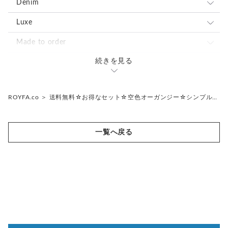
メッシュ
ブラック×ホワイトドット
オーガンジー
ホワイトフラワーレース
レース
Denim
(型崩れしないように入れた場合)
ボーダー
ホワイト×ブラックドット
ネオンイエロー
ダマスク
ピンクフラワーレース
ピンクオーガンジー
オーガンジー
ブラックフラワーレース
USEDデニム
Luxe
☆スクエアマルチポーチは、
花柄
ピンク×ホワイトドット
ネオンピンク
ホワイト×ブラック
花柄
ネイビーレース
ライトパープルオーガンジー
ピンク&グレー
ダマスク
ネイビーレース
ブラックオーガンジー
表と裏の生地の間に、
ロンドンストライプ
Made to order
芯生地を挟んで製作しているので、
チェック
ブルー×ホワイトドット
ネオングリーン
ホワイト×レッド
リリー
Upcycled
ブラックレース
シャンパンベージュオーガンジー
ブルー&ベージュ
ボタニカル&フラワー
花柄
ブラックレース
ボタニカル・フラワーオーガンジー
ブラック×ホワイト
ドット
ホワイト×ブラック
続きを見る
サイトにはない商品のオーダー
Remake
生地感は硬いです。
スター
グレー×ホワイトドット
ネオンオレンジ
ローズ
イエロー
ベビーベージュオーガンジー
グレー
リリー
リリー
Upcycled
ホワイト×ブラック
ボーダー
ブラック×ホワイトドット
持ち込み生地の商品のオーダー
洋服からポーチへ
☆スクエアマルチポーチは、
取手を付けることができます。
カモフラ
ドット
小花
グリーン
ネイビー×ホワイト
ROYFA.co
＞
送料無料☆お得なセット☆空色オーガンジー☆シンプル…
ボタニカル・フラワーオーガンジー
ローズ
ローズ
ネイビー
チェック
ホワイト×ブラックドット
ホワイト×ブラック
洋服から希望の商品へ
大きめBagに入れる時に、
縦入れして出し入れしやすくなります。
Off-cut
レッド
ホワイト×ブラック
空色オーガンジー
小花
小花
レース
イエロー
オプションでご選択下さい。
一覧へ戻る
Upcycled
ロンドンストライプ
(画像9枚目参照)
ダマスク
グリーン
ホワイトフラワーレース
ドット
オーガンジー
レッド
ネイビーレース
☆スクエアマルチポーチのみ、
本体にリボンをお付けできます。
ダマスク
花柄
ブラックレース
片面または両面からお選び下さい。
リボン結びとフリルリボンからお選び頂けます。
メッシュ
専用ページをお作り致しますので
ご購入前に、ご相談下さい。
Upcycled