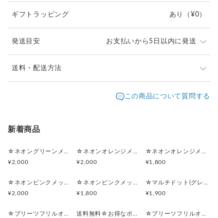
硬い生地がお好みの場合、
ギフトラッピング
あり
（¥0）
芯生地を表と裏の生地の間に入れて、
硬い形状にすることが可能です。(画像5枚目参照)
(ポケットティッシュケースは、
発送目安
お支払いから5日以内に発送
構造上、硬い生地は使用できませんのでご了承下さい。)
☆リボンをお付けできます。
☆ポーチ付きポケットティッシュケースは、
送料・配送方法
ポケットティッシュケースは、構造上、片面のみです。
マチありに変更することもできます。
マルチポーチは、片面と両面お選び頂けます。
発送元地域：
(画像4枚目参照)
愛知県
海外発送：
不可能
この商品について質問する
リボン結びとフリルリボンからお選び頂けます。
オプションをご選択下さい。
配送方法
追跡／補償
送料
追加送料
☆マルチポーチは、柔らかい生地での製作しておりま
リボンの色や太さのご希望は、備考欄、メッセージで
す。
ご相談下さい。
クリックポスト
○
／
✕
¥185
¥0
新着商品
硬い生地がお好みの場合、芯生地を表と裏の生地の間に
入れて、硬い形状にすることが可能です。(画像5枚目参
1個以上のご注文で送料無料
☆裏地の変更は、無料で承っております。
照)
☆ネオングリーンメッシュ☆マルチポーチ
☆ネオンオレンジメッシュ☆マルチポーチ
☆ネオンオレンジメッシュ☆ポーチ付きポケットティッシュケース
お気軽に、ご相談下さい。
(ポケットティッシュケースは、
¥2,000
¥2,000
¥1,800
構造上、硬い生地は使用できませんのでご了承下さい。)
可愛くて上品なピンク一色でコーデしました。
☆ネオンピンクメッシュ☆マルチポーチ
☆ネオンピンクメッシュ☆ポーチ付きポケットティッシュケース
☆マルチドット(グレー)☆シンプルフラットポーチセット
ポーチ本体のまわりに、
☆リボンをお付けできます。
¥2,000
¥1,800
¥1,900
オーガンジーのプリーツフリルをついているので
ポケットティッシュケースは、構造上、片面のみです。
ゴージャス感も❤︎
マルチポーチは、片面と両面お選び頂けます。
☆プリーツフリルオーガンジー(ライトパープル)☆シンプルフラットポーチセット
送料無料☆お得なポーチセット☆プリーツフリルオーガンジー(ライトパープル)
☆プリーツフリルオーガンジー(ライトパープル)☆マルチポーチ