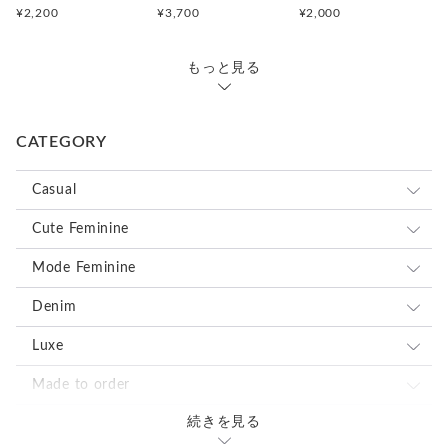
リボン結びとフリルリボンからお選び頂けます。
¥2,200
¥3,700
¥2,000
ポケットティッシュケースは、
オプションをご選択下さい。
ファスナーポーチ付きなので、
リボンの色や太さのご希望は、備考欄、メッセージで
リップクリームなどの小物入れや、
もっと見る
ご相談下さい。
サニタリーケースとしてもお使いいただけます。
☆裏地の変更は、無料で承っております。
舟形のマルチポーチは、
お気軽に、ご相談下さい。
CATEGORY
中に1つポケットがついたベーシックなデザインで、
メイクポーチなどに最適です。
複数個ご希望の場合は、発送までお時間を頂く場合がご
Casual
デイリーに使っていただけます。
ざいますが、ご相談承ります。お問い合わせ下さいま
せ。
ロンドンストライプ
Cute Feminine
チャームもセットでの販売となっております。
取り外しは可能です。
ドット
ホワイト×ブラック
レース
Mode Feminine
プレゼントにもオススメです♡
メッシュ
ブラック×ホワイトドット
オーガンジー
ホワイトフラワーレース
レース
Denim
簡易ラッピングも無料で承っておりますので、
ご注文時に備考欄へご記入ください。
ボーダー
ホワイト×ブラックドット
ネオンイエロー
ダマスク
ピンクフラワーレース
ピンクオーガンジー
オーガンジー
ブラックフラワーレース
USEDデニム
Luxe
花柄
ピンク×ホワイトドット
ネオンピンク
ホワイト×ブラック
花柄
ネイビーレース
ライトパープルオーガンジー
ピンク&グレー
ダマスク
ネイビーレース
ブラックオーガンジー
また、在庫数以上の複数個のオーダーやセミオーダーも対応で
ロンドンストライプ
Made to order
きる場合がございますので、メッセージにご連絡ください。
チェック
ブルー×ホワイトドット
ネオングリーン
ホワイト×レッド
リリー
Upcycled
ブラックレース
シャンパンベージュオーガンジー
ブルー&ベージュ
ボタニカル&フラワー
花柄
ブラックレース
ボタニカル・フラワーオーガンジー
ブラック×ホワイト
ドット
ホワイト×ブラック
続きを見る
サイトにはない商品のオーダー
Remake
・・素材・・