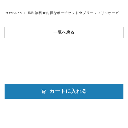
スター
グレー×ホワイトドット
ネオンオレンジ
ローズ
イエロー
ベビーベージュオーガンジー
グレー
リリー
リリー
Upcycled
ホワイト×ブラック
ボーダー
ブラック×ホワイトドット
持ち込み生地の商品のオーダー
洋服からポーチへ
ポケットティッシュケース、マルチポーチともに
表地 ポリエステル100% 日本製
カモフラ
ドット
小花
グリーン
ネイビー×ホワイト
ROYFA.co
＞
送料無料☆お得なポーチセット☆プリーツフリルオーガ…
ボタニカル・フラワーオーガンジー
ローズ
ローズ
ネイビー
チェック
ホワイト×ブラックドット
ホワイト×ブラック
洋服から希望の商品へ
下地 ポリエステルサテン100％ 日本製
裏地 ポリエステルサテン100% 日本製
Off-cut
レッド
ホワイト×ブラック
空色オーガンジー
小花
小花
レース
イエロー
ファスナーはYKK(玉付き)を使用しております
一覧へ戻る
Upcycled
ロンドンストライプ
ダマスク
グリーン
ホワイトフラワーレース
・・サイズ・・
ドット
オーガンジー
レッド
ネイビーレース
○ポケットティッシュケース
全体 約11㎝×14.5㎝
ダマスク
花柄
ブラックレース
○マルチポーチ
メッシュ
全体 約11.5㎝×22㎝×マチ5㎝
ポーチ内ポケット 約8㎝×13.5㎝
Upcycled
・・チャーム・・
カートに入れる
powered by
○ポケットティッシュケース
全長(金具部分含む) 約3㎝
○マルチポーチ
全長(金具部分含む) 約3㎝