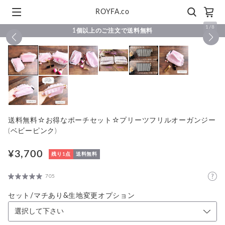
ROYFA.co
1
/
8
1個以上のご注文で送料無料
送料無料☆お得なポーチセット☆プリーツフリルオーガンジー
(ベビーピンク)
¥3,700
残り1点
送料無料
705
セット/マチあり&生地変更オプション