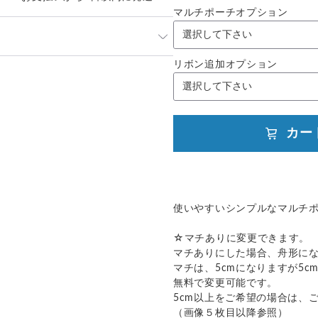
マルチポーチオプション
までお時間を頂く場合がございま
い合わせ下さいませ。
リボン追加オプション
発送：
不可能
跡／補償
送料
追加送料
○
／
✕
¥185
¥0
カー
使いやすいシンプルなマルチ
☆マチありに変更できます。
マチありにした場合、舟形に
マチは、5cmになりますが5c
無料で変更可能です。
5cm以上をご希望の場合は、
（画像５枚目以降参照）