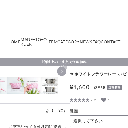
MADEｰTOｰO
HOME
ITEM
CATEGORY
NEWS
FAQ
CONTACT
RDER
1個以上のご注文で送料無料
1
/
7
☆ホワイトフラワーレース×ピ
¥1,600
残り2点
送料無料
705
5
あり
（¥0）
種類
選択して下さい
お支払いから5日以内に発送