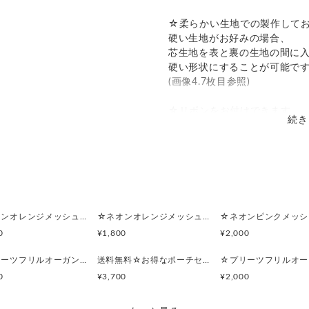
☆柔らかい生地での製作して
硬い生地がお好みの場合、
芯生地を表と裏の生地の間に
硬い形状にすることが可能で
(画像4.7枚目参照)
☆リボンをお付けできます。
続き
片面と両面からお選びくださ
リボン結びとフリルリボンか
オプションでご選択下さい。
リボンの色や太さのご希望は
備考欄、メッセージでご相談
☆裏地の変更は、無料で承っ
☆ネオンオレンジメッシュ☆マルチポーチ
☆ネオンオレンジメッシュ☆ポーチ付きポケットティッシュケース
お気軽にご相談ください。
0
¥1,800
¥2,000
ランジェリーの様な繊細なホ
☆プリーツフリルオーガンジー(ライトパープル)☆シンプルフラットポーチセット
送料無料☆お得なポーチセット☆プリーツフリルオーガンジー(ライトパープル)
ビビットなピンクを重ねて、
0
¥3,700
¥2,000
エレガントで可愛いコーデ。