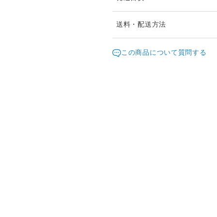
複数個ご希望の場合は、発送
送料・配送方法
すが、ご相談承ります。お問
発送元地域：
愛知県
海外
この商品について質問する
配送方法
追
クリックポスト
1個以上のご注文で送料無料