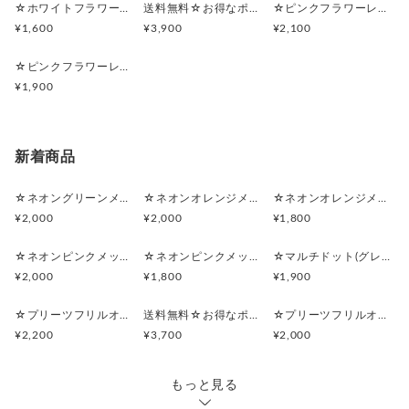
1個以上のご注文で送料無料
お気軽に、ご相談下さい。
☆ホワイトフラワーレース×アイスブルー☆マルチポーチ
送料無料☆お得なポーチセット☆ ピンクフラワーレース×パールミントグリーン×ピンクフリルサテンリボン
☆ピンクフラワーレース×パールミントグリーン×ピンクフリルサテンリボン☆マルチポーチ
¥1,600
¥3,900
¥2,100
ランジェリーの様な
繊細なホワイトフラワーレースと
☆ピンクフラワーレース×パールミントグリーン×ピンクフリルサテンリボン☆ポーチ付きポケットティッシュケース
クールなアイスブルーで
¥1,900
オトナ女子のエレガントコーデです。
ポケットティッシュケースは、
新着商品
ファスナーポーチ付きなので、
リップクリームなどの小物入れや、
☆ネオングリーンメッシュ☆マルチポーチ
☆ネオンオレンジメッシュ☆マルチポーチ
☆ネオンオレンジメッシュ☆ポーチ付きポケットティッシュケース
サニタリーケースとしてもお使いいただけます。
¥2,000
¥2,000
¥1,800
舟形のマルチポーチは、
☆ネオンピンクメッシュ☆マルチポーチ
☆ネオンピンクメッシュ☆ポーチ付きポケットティッシュケース
☆マルチドット(グレー)☆シンプルフラットポーチセット
中に1つポケットがついたベーシックなデザインで、
¥2,000
¥1,800
¥1,900
メイクポーチなどに最適です。
デイリーに使っていただけます。
☆プリーツフリルオーガンジー(ライトパープル)☆シンプルフラットポーチセット
送料無料☆お得なポーチセット☆プリーツフリルオーガンジー(ライトパープル)
☆プリーツフリルオーガンジー(ライトパープル)☆マルチポーチ
¥2,200
¥3,700
¥2,000
チャームもセットでの販売となっております。
取り外しは可能です。
もっと見る
プレゼントにもオススメです♡