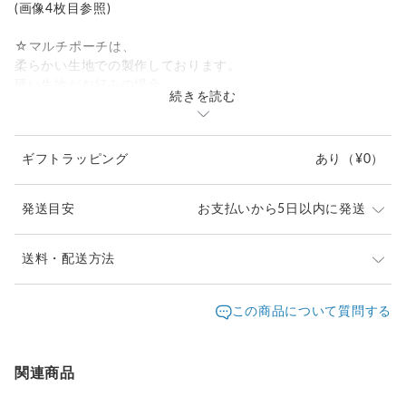
(画像4枚目参照)
☆マルチポーチは、
柔らかい生地での製作しております。
硬い生地がお好みの場合、
続きを読む
芯生地を表と裏の生地の間に入れて、
硬い形状にすることが可能です。(画像5枚目参照)
(ポケットティッシュケースは、
ギフトラッピング
あり
（¥0）
構造上、硬い生地は使用できませんので
ご了承下さい。)
発送目安
お支払いから5日以内に発送
☆リボンをお付けできます。
ポケットティッシュケースは、
構造上、片面のみです。
複数個ご希望の場合は、発送までお時間を頂く場合がご
送料・配送方法
マルチポーチは、片面と両面お選び頂けます。
ざいますが、ご相談承ります。お問い合わせ下さいま
リボン結びとフリルリボンからお選び頂けます。
発送元地域：
せ。
愛知県
海外発送：
不可能
この商品について質問する
オプションをご選択下さい。
リボンの色や太さのご希望は、
配送方法
追跡／補償
送料
追加送料
備考欄、メッセージでご相談下さい。
送料無料
✕
／
✕
¥0
¥0
関連商品
☆裏地の変更は、無料で承っております。