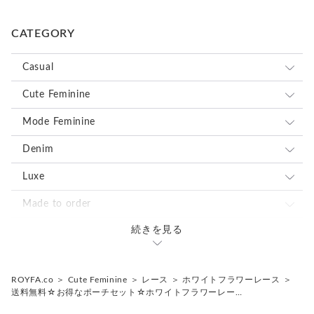
簡易ラッピングも無料で承っておりますので、
ご注文時に備考欄へご記入ください。
CATEGORY
また、在庫数以上の複数個のオーダーやセミオーダーも対応で
Casual
きる場合がございますので、メッセージにご連絡ください。
ロンドンストライプ
Cute Feminine
・・素材・・
ポケットティッシュケース、マルチポーチともに
ドット
ホワイト×ブラック
レース
Mode Feminine
表地／下生地 ポリエステル100%日本製
裏地 ポリエステル100%日本製
メッシュ
ブラック×ホワイトドット
オーガンジー
ホワイトフラワーレース
レース
Denim
ファスナーはYKK(玉付き)を使用しております
ボーダー
ホワイト×ブラックドット
ネオンイエロー
ダマスク
ピンクフラワーレース
ピンクオーガンジー
オーガンジー
ブラックフラワーレース
USEDデニム
Luxe
・・サイズ・・
花柄
ピンク×ホワイトドット
ネオンピンク
ホワイト×ブラック
花柄
ネイビーレース
ライトパープルオーガンジー
ピンク&グレー
ダマスク
ネイビーレース
ブラックオーガンジー
ロンドンストライプ
○ポケットティッシュケース
Made to order
全体 約11㎝×14.5㎝
チェック
ブルー×ホワイトドット
ネオングリーン
ホワイト×レッド
リリー
Upcycled
ブラックレース
シャンパンベージュオーガンジー
ブルー&ベージュ
ボタニカル&フラワー
花柄
ブラックレース
ボタニカル・フラワーオーガンジー
ブラック×ホワイト
ドット
ホワイト×ブラック
続きを見る
サイトにはない商品のオーダー
Remake
○マルチポーチ
スター
グレー×ホワイトドット
ネオンオレンジ
ローズ
イエロー
ベビーベージュオーガンジー
グレー
リリー
リリー
Upcycled
ホワイト×ブラック
ボーダー
ブラック×ホワイトドット
持ち込み生地の商品のオーダー
洋服からポーチへ
全体 約11.5㎝×22㎝×マチ5㎝
ポーチ内ポケット 約8㎝×13.5㎝
カモフラ
ドット
小花
グリーン
ネイビー×ホワイト
ROYFA.co
＞
Cute Feminine
＞
レース
＞
ホワイトフラワーレース
＞
ボタニカル・フラワーオーガンジー
ローズ
ローズ
ネイビー
チェック
ホワイト×ブラックドット
ホワイト×ブラック
洋服から希望の商品へ
送料無料☆お得なポーチセット☆ホワイトフラワーレー…
・・チャーム・・
Off-cut
レッド
ホワイト×ブラック
空色オーガンジー
小花
小花
レース
イエロー