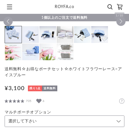
ROYFA.co
1
/
10
1個以上のご注文で送料無料
送料無料☆お得なポーチセット☆ホワイトフラワーレース×ア
イスブルー
¥3,100
残り1点
送料無料
705
6
マルチポーチオプション