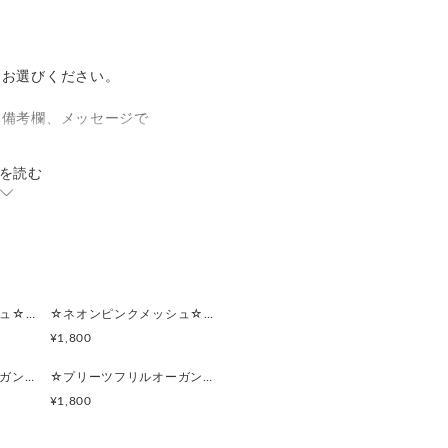
。
らお選びください。
、備考欄、メッセージで
を読む
ーは、
コーデです。
部分は
ておりますので、
りを防ぐために
。
☆ネオンピンクメッシュ☆マルチポーチ
☆ネオンピンクメッシュ☆ポーチ付きポケットティッシュケース
¥1,800
、
の小物入れや、
☆プリーツフリルオーガンジー(ライトパープル)☆マルチポーチ
☆プリーツフリルオーガンジー(ライトパープル)☆ポーチ付きポケットティッシュケース
使いいただけます。
¥1,800
ついており
見つけにくいものの