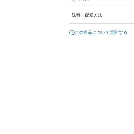
複数個ご希望の場合は、発送
送料・配送方法
すが、ご相談承ります。お問
発送元地域：
愛知県
海外
この商品について質問する
配送方法
追
クリックポスト
1個以上のご注文で送料無料