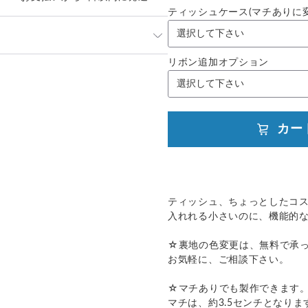
ティッシュケース(マチありに変
までお時間を頂く場合がございま
い合わせ下さいませ。
リボン追加オプション
発送：
不可能
跡／補償
送料
追加送料
○
／
✕
¥185
¥0
カー
ティッシュ、ちょっとしたコ
入れれる小さいのに、機能的
☆裏地の色変更は、無料で承
お気軽に、ご相談下さい。
☆マチありでも製作できます。(
マチは、約3.5センチとなりま