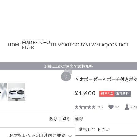
MADEｰTOｰO
HOME
ITEM
CATEGORY
NEWS
FAQ
CONTACT
RDER
1個以上のご注文で送料無料
1
/
5
☆太ボーダー☆ポーチ付きポ
¥1,600
残り1点
送料無料
705
42
9人
あり
（¥0）
種類
選択して下さい
お支払いから5日以内に発送