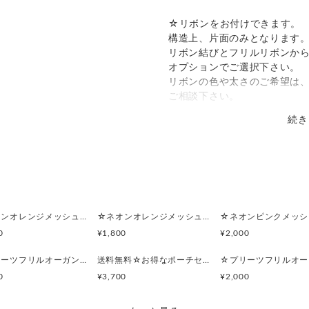
☆リボンをお付けできます。
構造上、片面のみとなります
リボン結びとフリルリボンか
オプションでご選択下さい。
リボンの色や太さのご希望は
ご相談下さい。
続き
オシャレの定番柄の太ボーダ
シックなキレイカジュアルな
ポケットティッシュを入れる
サイズも余裕を持って製作し
窮屈感がなく、入れ口の広が
少し重ねて縫い上げています
☆ネオンオレンジメッシュ☆マルチポーチ
☆ネオンオレンジメッシュ☆ポーチ付きポケットティッシュケース
0
¥1,800
¥2,000
ファスナーポーチ付きなので
リップクリーム・コスメなど
☆プリーツフリルオーガンジー(ライトパープル)☆シンプルフラットポーチセット
送料無料☆お得なポーチセット☆プリーツフリルオーガンジー(ライトパープル)
サニタリーケースとしてもお
0
¥3,700
¥2,000
ポーチの中には、ポケットも
アクセサリーなどの小さくて