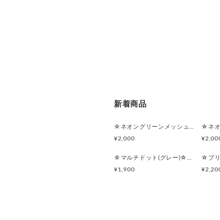
片面、両面からお選び頂けま
リボン結びとフリルリボンか
専用ページをお作り致します
ご購入前にご相談下さい。
☆裏地の変更は、無料で承っ
お気軽に、ご相談下さい。
複数個ご希望の場合は、発送
すが、ご相談承ります。お問
新着商品
☆ネオングリーンメッシュ☆マルチポーチ
¥2,000
¥2,00
☆マルチドット(グレー)☆シンプルフラットポーチセット
¥1,900
¥2,20