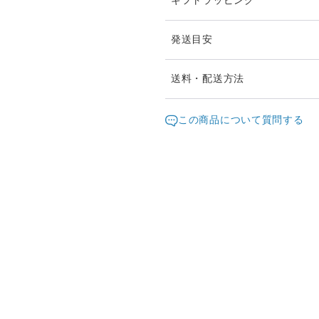
ギフトラッピング
発送目安
☆シンプルフラットポーチセ
送料・配送方法
マチありにすることができま
発送元地域：
(5cm以内で希望のマチサイ
愛知県
海外
この商品について質問する
指定がない場合は、マチ5c
配送方法
追跡／
それ以上の場合は、ご購入前
オプションをご選択下さい。
送料無料
✕
／
☆スクエアマルチポーチは、
1個以上のご注文で送料無料
芯生地を挟んで製作している
☆スクエアマルチポーチは、
取手を付けることができます
大きめBagに入れる時に、
縦入れして出し入れしやすく
オプションでご選択下さい。
☆スクエアマルチポーチのみ