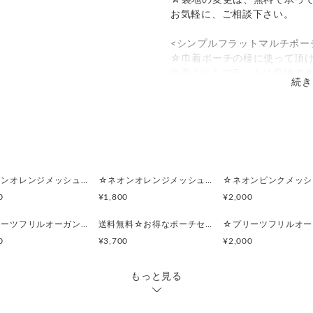
☆裏地の変更は、無料で承っ
す。
お気軽に、ご相談下さい。
らお選び頂けます。
ので、
<シンプルフラットマルチポー
☆巾着ポーチの様に使って頂
巾着よりもフラットに収納で
続き
ております。
スマートに整理できます。
裏地がサテンなので滑りが良
柔らかい生地なので、ある程
までお時間を頂く場合がございま
お子様のお着替えなど入れて
い合わせ下さい。
ママバッグ用のポーチとして
旅行用(トラベルBagの中の整理
ポーチとして使えます。
☆ネオンオレンジメッシュ☆マルチポーチ
☆ネオンオレンジメッシュ☆ポーチ付きポケットティッシュケース
0
¥1,800
¥2,000
大きいポーチ→
レディーストップス、Tシャツ
☆プリーツフリルオーガンジー(ライトパープル)☆シンプルフラットポーチセット
送料無料☆お得なポーチセット☆プリーツフリルオーガンジー(ライトパープル)
(クルクル丸めて入れてみまし
0
¥3,700
¥2,000
小さいポーチ→
もっと見る
レディーストップス、Tシャツ
(クルクル丸めて入れてみまし