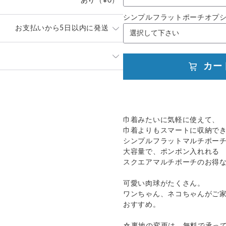
あり
（¥0）
シンプルフラットポーチオプシ
お支払いから5日以内に発送
ットは、
カー
す。
ズを備考欄に入力下さい。
発送：
不可能
mでお作り致します。
補償
送料
追加送料
にご相談下さい。)
✕
¥0
¥0
巾着みたいに気軽に使えて、
表と裏の生地の間に、
巾着よりもスマートに収納で
ので、生地感は硬いです。
シンプルフラットマルチポー
大容量で、ポンポン入れれる
スクエアマルチポーチのお得
。
可愛い肉球がたくさん。
なります。
ワンちゃん、ネコちゃんがご
おすすめ。
リボンをお付けできます。