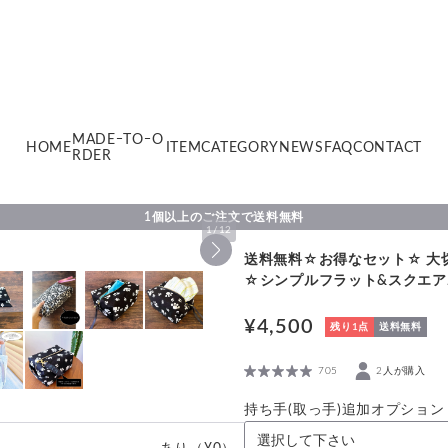
MADEｰTOｰO
HOME
ITEM
CATEGORY
NEWS
FAQ
CONTACT
RDER
1個以上のご注文で送料無料
1
/
12
送料無料☆お得なセット☆ 大
☆シンプルフラット&スクエア
¥4,500
残り1点
送料無料
705
2人が購入
持ち手(取っ手)追加オプション