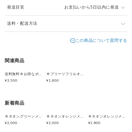
☆ママさんバッグ用、旅行用などの
発送目安
お支払いから5日以内に発送
荷物が多い時の使い勝手を1番に考えて、
サテンリボンをお付けしております。
チャームは、お付けしておりません。
複数個ご希望の場合は、発送までお時間を頂く場合がご
送料・配送方法
ご希望の場合は、ご相談下さいませ。
ざいますが、ご相談承ります。お問い合わせ下さいま
発送元地域：
せ。
愛知県
海外発送：
不可能
この商品について質問する
☆巾着ポーチの様に使って頂けるポーチです！
巾着よりもフラットに収納できるので
配送方法
追跡／補償
送料
追加送料
スマートに整理できます。
裏地がサテンなので滑りが良く取り出しやすいです。
クリックポスト
○
／
✕
¥185
¥0
関連商品
柔らかい生地なので、ある程度幅も出ます。
1個以上のご注文で送料無料
お子様のお着替えなど入れて、
送料無料☆お得なポーチセット☆プリーツフリルオーガンジー(ブラック)
☆プリーツフリルオーガンジー(ブラック)☆マルチポーチ
ママバッグ用のポーチとして、
¥3,500
¥1,800
旅行用(トラベルBagの中の整理整頓)ポーチとして
使いまわせます。
新着商品
大きいポーチ→
レディーストップス、Tシャツなど5枚ほど
(クルクル丸めて入れてみました。)入ります。
☆ネオングリーンメッシュ☆マルチポーチ
☆ネオンオレンジメッシュ☆マルチポーチ
☆ネオンオレンジメッシュ☆ポーチ付きポケットティッシュケース
¥2,000
¥2,000
¥1,800
小さいポーチ→