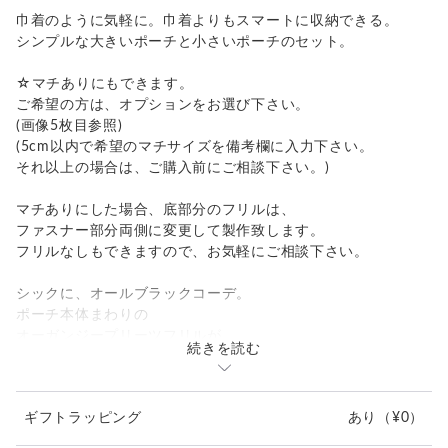
巾着のように気軽に。巾着よりもスマートに収納できる。
シンプルな大きいポーチと小さいポーチのセット。
☆マチありにもできます。
ご希望の方は、オプションをお選び下さい。
(画像5枚目参照)
(5cm以内で希望のマチサイズを備考欄に入力下さい。
それ以上の場合は、ご購入前にご相談下さい。)
マチありにした場合、底部分のフリルは、
ファスナー部分両側に変更して製作致します。
フリルなしもできますので、お気軽にご相談下さい。
シックに、オールブラックコーデ。
ポーチ本体まわりの
オーガンジープリーツフリルが
続きを読む
ゴージャス❤︎
☆裏地の変更は、無料で承っております。
ギフトラッピング
あり
（¥0）
お気軽に、ご相談下さい。