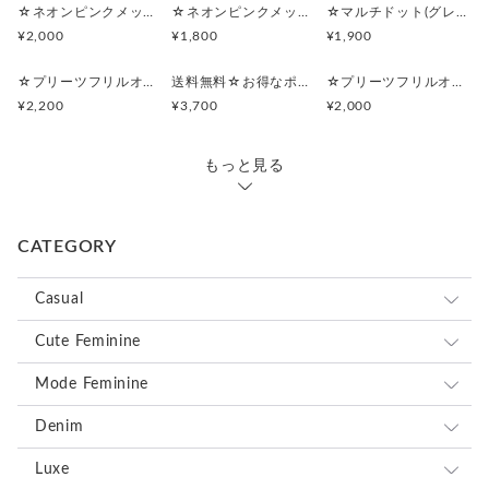
レディーストップス、Tシャツなど3枚ほど
☆ネオンピンクメッシュ☆マルチポーチ
☆ネオンピンクメッシュ☆ポーチ付きポケットティッシュケース
☆マルチドット(グレー)☆シンプルフラットポーチセット
(クルクル丸めて入れてみました。)入ります。
¥2,000
¥1,800
¥1,900
お子様用なら、1.5倍入ります。
☆プリーツフリルオーガンジー(ライトパープル)☆シンプルフラットポーチセット
送料無料☆お得なポーチセット☆プリーツフリルオーガンジー(ライトパープル)
☆プリーツフリルオーガンジー(ライトパープル)☆マルチポーチ
¥2,200
¥3,700
¥2,000
他の服とは別にしておきたい、
デリケートな洋服を入れる用にも使えます。
もっと見る
プレゼントにもオススメです♡
簡易ラッピングも無料で承っておりますので、
ご注文時に備考欄へご記入ください。
CATEGORY
また、在庫数以上の複数個のオーダーやセミオーダーも対応で
Casual
きる場合がございますので、メッセージにご連絡ください。
ロンドンストライプ
Cute Feminine
・・素材・・
ドット
ホワイト×ブラック
レース
Mode Feminine
表地 ポリエステル100% 日本製
下地 ポリエステルサテン100％日本製
メッシュ
ブラック×ホワイトドット
オーガンジー
ホワイトフラワーレース
レース
Denim
裏地 ポリエステルサテン100% 日本製
ボーダー
ホワイト×ブラックドット
ネオンイエロー
ダマスク
ピンクフラワーレース
ピンクオーガンジー
ファスナーはYKK(玉付き)を使用しております
オーガンジー
ブラックフラワーレース
USEDデニム
Luxe