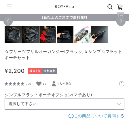
ROYFA.co
1
/
6
1個以上のご注文で送料無料
☆プリーツフリルオーガンジー(ブラック)☆シンプルフラット
ポーチセット
¥2,200
残り1点
送料無料
705
16
4人が購入
シンプルフラットポーチオプション(マチあり)
この商品について質問する