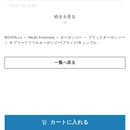
花柄
ピンク×ホワイトドット
ネオンピンク
ホワイト×ブラック
花柄
ネイビーレース
ライトパープルオーガンジー
ピンク&グレー
ダマスク
ネイビーレース
ブラックオーガンジー
ロンドンストライプ
Made to order
・・サイズ・・
大きいポーチ 全体 約29cm×約30cm マチなし
チェック
ブルー×ホワイトドット
ネオングリーン
ホワイト×レッド
リリー
Upcycled
ブラックレース
シャンパンベージュオーガンジー
ブルー&ベージュ
ボタニカル&フラワー
花柄
ブラックレース
ボタニカル・フラワーオーガンジー
ブラック×ホワイト
ドット
ホワイト×ブラック
続きを見る
サイトにはない商品のオーダー
Remake
小さいポーチ 全体 約29cm×約21cm マチなし
スター
グレー×ホワイトドット
ネオンオレンジ
ローズ
イエロー
ベビーベージュオーガンジー
グレー
リリー
リリー
Upcycled
ホワイト×ブラック
ボーダー
ブラック×ホワイトドット
持ち込み生地の商品のオーダー
洋服からポーチへ
上記サイズは収納部分の寸法になります。
フリルはかなり柔らかいので使用にの妨げにはなりませんがフ
カモフラ
ドット
小花
グリーン
ネイビー×ホワイト
ROYFA.co
＞
Mode Feminine
＞
オーガンジー
＞
ブラックオーガンジー
ボタニカル・フラワーオーガンジー
ローズ
ローズ
ネイビー
チェック
ホワイト×ブラックドット
ホワイト×ブラック
洋服から希望の商品へ
リルの分見た目は少し大きく見えます。
＞
☆プリーツフリルオーガンジー(ブラック)☆シンプル…
Off-cut
レッド
ホワイト×ブラック
空色オーガンジー
小花
小花
レース
イエロー
ファスナー部分に、サテンリボンが付いてます。
Upcycled
ロンドンストライプ
ダマスク
グリーン
ホワイトフラワーレース
一覧へ戻る
※フリルは、デザイン上ランダムにつけておりますので個体差
ドット
オーガンジー
レッド
ネイビーレース
があります。画像はサンプルとなりますので、予めご了承くだ
さい。
ダマスク
花柄
ブラックレース
◼︎一つ一つ丁寧に製作しておりますが、ハンドメイド商品にな
メッシュ
りますので、ご理解いただいた上でのご購入をお願いいたしま
す。
Upcycled
◼︎お使いのモニター環境により、画像と実際の商品の色合いに
カートに入れる
誤差が生じる場合がございます。
powered by